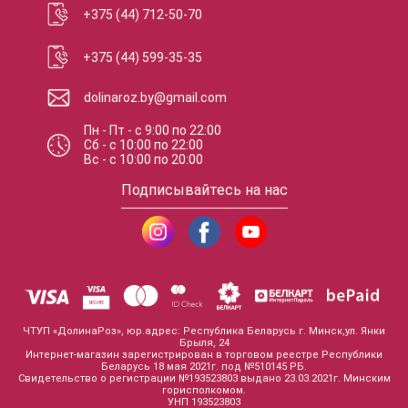
+375 (44) 712-50-70
+375 (44) 599-35-35
dolinaroz.by@gmail.com
Пн - Пт
-
с
9:00
по
22:00
Сб
-
с
10:00
по
22:00
Вс
-
с
10:00
по
20:00
Подписывайтесь на нас
ЧТУП «ДолинаРоз», юр.адрес: Республика Беларусь г. Минск,ул. Янки
Брыля, 24
Интернет-магазин зарегистрирован в торговом реестре Республики
Беларусь 18 мая 2021г. под №510145 РБ.
Свидетельство о регистрации №193523803 выдано 23.03.2021г. Минским
горисполкомом.
УНП 193523803