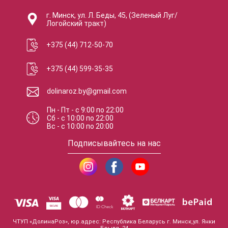
г. Минск, ул. Л. Беды, 45, (Зеленый Луг/
Логойский тракт)
+375 (44) 712-50-70
+375 (44) 599-35-35
dolinaroz.by@gmail.com
Пн - Пт
-
с
9:00
по
22:00
Сб
-
с
10:00
по
22:00
Вс
-
с
10:00
по
20:00
Подписывайтесь на нас
ЧТУП «ДолинаРоз», юр.адрес: Республика Беларусь г. Минск,ул. Янки