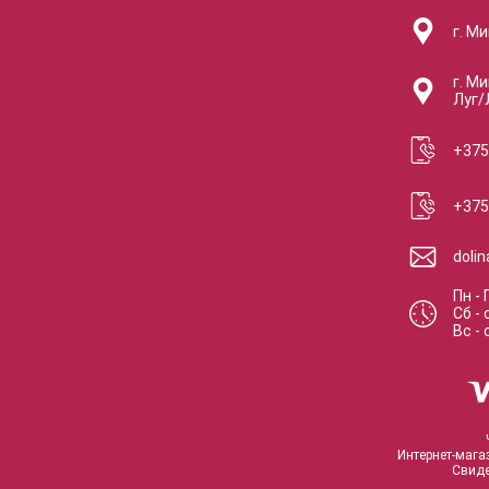
г. Ми
г. Ми
Луг/
+375
+375
doli
Пн - 
Сб
-
Вс
-
Интернет-мага
Свиде