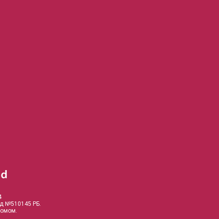
4
од №510145 РБ.
комом.