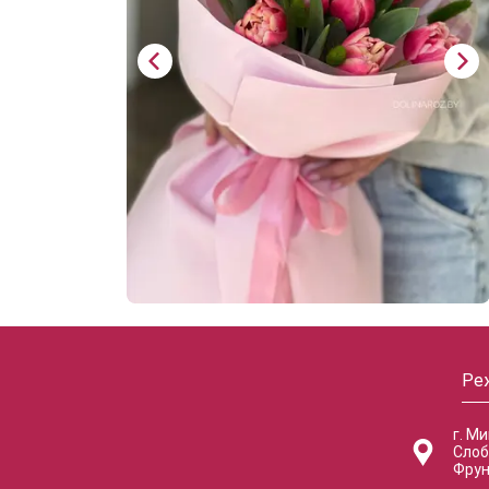
Ре
г. М
Слоб
Фрун