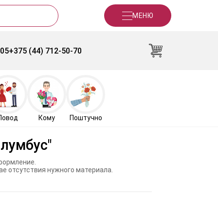
МЕНЮ
-05
+375 (44) 712-50-70
Повод
Кому
Поштучно
олумбус"
формление.
ае отсутствия нужного материала.