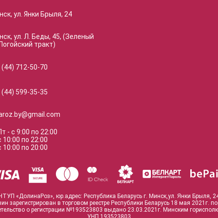
нск, ул. Янки Брыля, 24
нск, ул. Л. Беды, 45, (Зеленый
Логойский тракт)
 (44) 712-50-70
 (44) 599-35-35
naroz.by@gmail.com
Пт
-
с
9:00
по
22:00
с
10:00
по
22:00
с
10:00
по
20:00
ЧТУП «ДолинаРоз», юр.адрес: Республика Беларусь г. Минск,ул. Янки Брыля, 2
зин зарегистрирован в торговом реестре Республики Беларусь 18 мая 2021г. п
тельство о регистрации №193523803 выдано 23.03.2021г. Минским гориспол
УНП 193523803