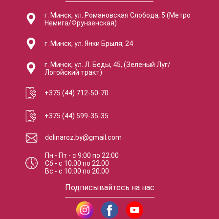
г. Минск, ул. Романовская Слобода, 5 (Метро
Немига/Фрунзенская)
г. Минск, ул. Янки Брыля, 24
г. Минск, ул. Л. Беды, 45, (Зеленый Луг/
Логойский тракт)
+375 (44) 712-50-70
+375 (44) 599-35-35
dolinaroz.by@gmail.com
Пн - Пт
-
с
9:00
по
22:00
Сб
-
с
10:00
по
22:00
Вс
-
с
10:00
по
20:00
Подписывайтесь на нас