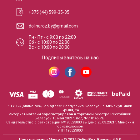
+375 (44) 599-35-35
dolinaroz.by@gmail.com
Пн - Пт
-
с
9:00
по
22:00
Сб
-
с
10:00
по
22:00
Вс
-
с
10:00
по
20:00
Подписывайтесь на нас
ЧТУП «ДолинаРоз», юр.адрес: Республика Беларусь г. Минск,ул. Янки
Брыля, 24
Интернет-магазин зарегистрирован в торговом реестре Республики
Беларусь 18 мая 2021г. под №510145 РБ.
Свидетельство о регистрации №193523803 выдано 23.03.2021г. Минским
горисполкомом.
УНП 193523803
Цветы и розы в Минске
© 2022 DolinaRoz.
Версия:
4.9.8