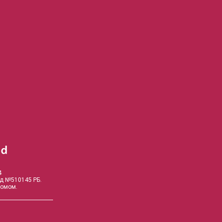
4
од №510145 РБ.
комом.