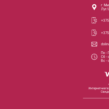
г. Ми
Луг/
+375
+375
doli
Пн - 
Сб
-
Вс
-
Интернет-мага
Свиде