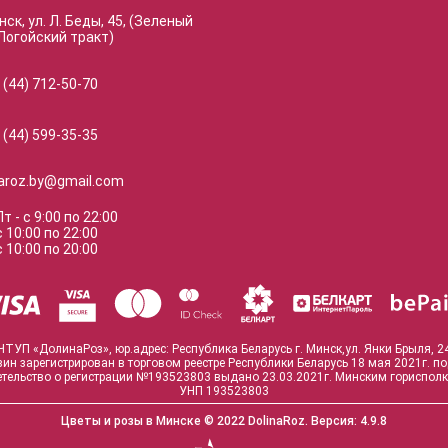
нск, ул. Л. Беды, 45, (Зеленый
Логойский тракт)
 (44) 712-50-70
 (44) 599-35-35
naroz.by@gmail.com
Пт
-
с
9:00
по
22:00
с
10:00
по
22:00
с
10:00
по
20:00
ЧТУП «ДолинаРоз», юр.адрес: Республика Беларусь г. Минск,ул. Янки Брыля, 2
зин зарегистрирован в торговом реестре Республики Беларусь 18 мая 2021г. п
тельство о регистрации №193523803 выдано 23.03.2021г. Минским гориспол
УНП 193523803
Цветы и розы в Минске
© 2022 DolinaRoz.
Версия:
4.9.8