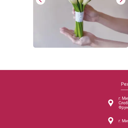
Ре
г. М
Слоб
Фрун
г. Ми