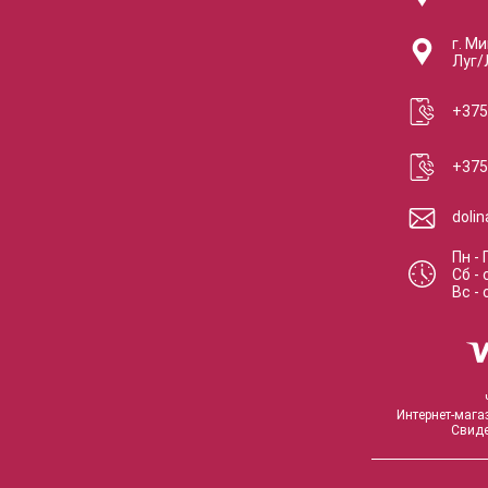
г. Ми
Луг/
+375
+375
doli
Пн - 
Сб
-
Вс
-
Интернет-мага
Свиде