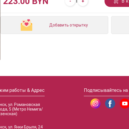
223.00 BYN
-
+
В 
1
Добавить открытку
жим работы & Адрес
Подписывайтесь на
инск, ул. Романовская
ода, 5 (Метро Немига/
зенская)
нск, ул. Янки Брыля, 24