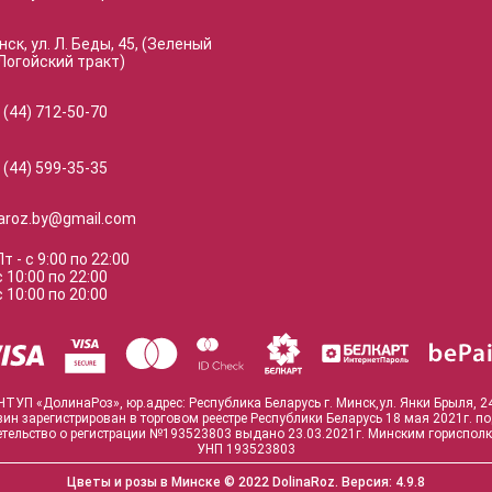
нск, ул. Л. Беды, 45, (Зеленый
Логойский тракт)
 (44) 712-50-70
 (44) 599-35-35
naroz.by@gmail.com
Пт
-
с
9:00
по
22:00
с
10:00
по
22:00
с
10:00
по
20:00
ЧТУП «ДолинаРоз», юр.адрес: Республика Беларусь г. Минск,ул. Янки Брыля, 2
зин зарегистрирован в торговом реестре Республики Беларусь 18 мая 2021г. п
тельство о регистрации №193523803 выдано 23.03.2021г. Минским гориспол
УНП 193523803
Цветы и розы в Минске
© 2022 DolinaRoz.
Версия:
4.9.8