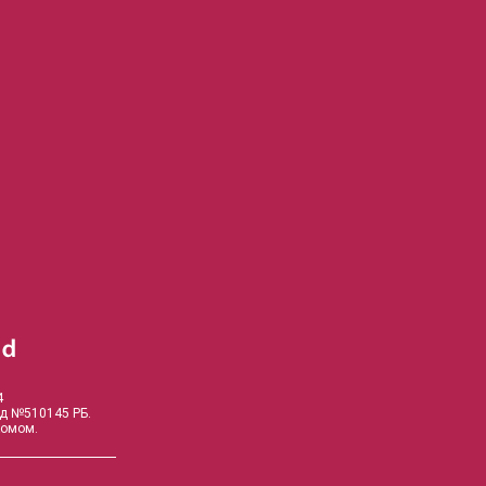
4
од №510145 РБ.
комом.