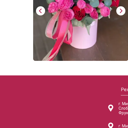
Ре
г. М
Слоб
Фрун
г. Ми