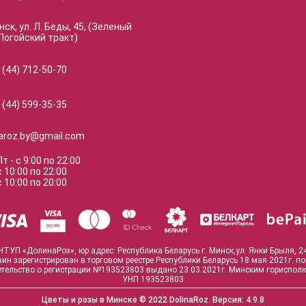
нск, ул. Л. Беды, 45, (Зеленый
Логойский тракт)
 (44) 712-50-70
 (44) 599-35-35
naroz.by@gmail.com
Пт
-
с
9:00
по
22:00
с
10:00
по
22:00
с
10:00
по
20:00
ЧТУП «ДолинаРоз», юр.адрес: Республика Беларусь г. Минск,ул. Янки Брыля, 2
зин зарегистрирован в торговом реестре Республики Беларусь 18 мая 2021г. п
тельство о регистрации №193523803 выдано 23.03.2021г. Минским гориспол
УНП 193523803
Цветы и розы в Минске
© 2022 DolinaRoz.
Версия:
4.9.8