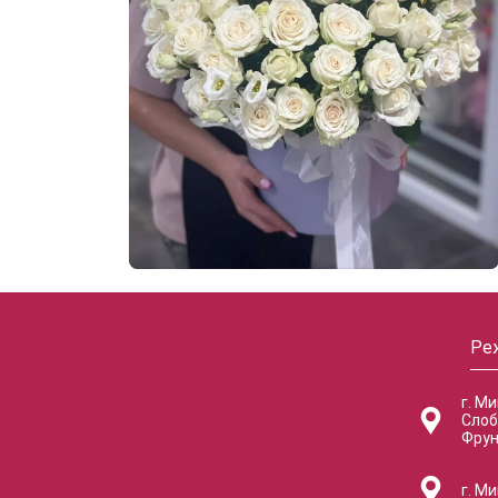
Ре
г. М
Слоб
Фрун
г. Ми