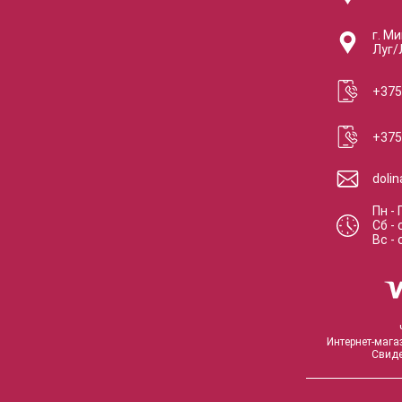
г. Ми
Луг/
+375
+375
doli
Пн - 
Сб
-
Вс
-
Интернет-мага
Свиде