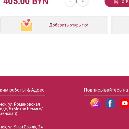
405.00 BYN
-
+
В 
1
Добавить открытку
жим работы & Адрес
Подписывайтесь на
инск, ул. Романовская
ода, 5 (Метро Немига/
зенская)
нск, ул. Янки Брыля, 24