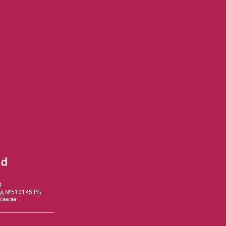
4
од №510145 РБ.
комом.