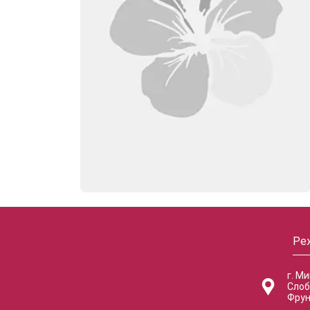
Ре
г. М
Слоб
Фрун