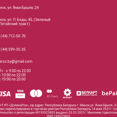
нск, ул. Янки Брыля, 24
нск, ул. Л. Беды, 45, (Зеленый
Логойский тракт)
 (44) 712-50-70
 (44) 599-35-35
naroz.by@gmail.com
Пт
-
с
9:00
по
22:00
с
10:00
по
22:00
с
10:00
по
20:00
ЧТУП «ДолинаРоз», юр.адрес: Республика Беларусь г. Минск,ул. Янки Брыля, 2
зин зарегистрирован в торговом реестре Республики Беларусь 18 мая 2021г. п
тельство о регистрации №193523803 выдано 23.03.2021г. Минским гориспол
УНП 193523803