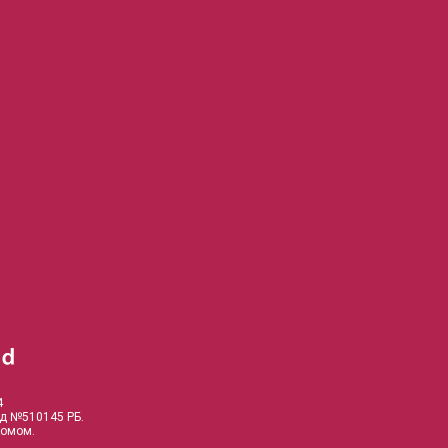
4
од №510145 РБ.
комом.