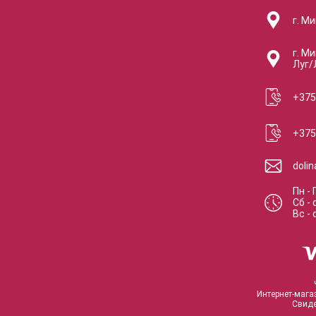
г. Ми
г. Ми
Луг/
+375
+375
doli
Пн - 
Сб
-
Вс
-
Интернет-мага
Свиде