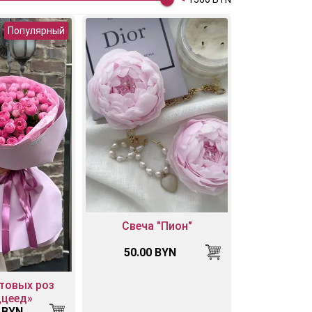
Популярный
Свеча "Пион"
50.00 BYN
стовых роз
дцеед»
 BYN