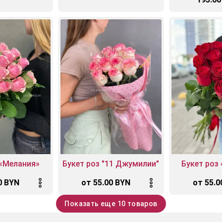
 «Мелания»
Букет роз "11 Джумилии"
Букет роз
0 BYN
от 55.00 BYN
от 55.0
Показать еще 10 товаров