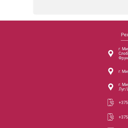
Ре
г. М
Слоб
Фрун
г. Ми
г. Ми
Луг/
+375
+375