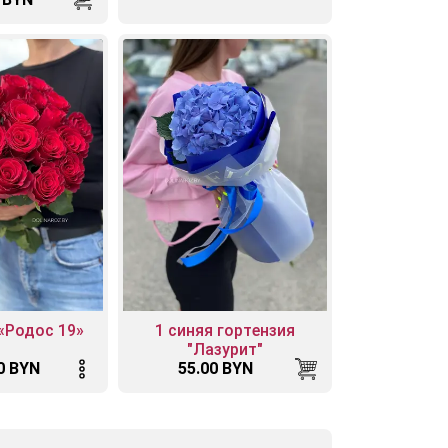
 «Родос 19»
1 синяя гортензия
"Лазурит"
0 BYN
55.00 BYN