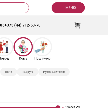
МЕНЮ
-05
+375 (44) 712-50-70
Повод
Кому
Поштучно
Папе
Подруге
Руководителю
1360
BYN