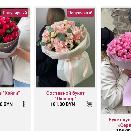
Популярный
Популярный
з "Хэйли"
Составной букет
"Люксор"
00 BYN
181.00 BYN
Букет ку
«Сер
195.00