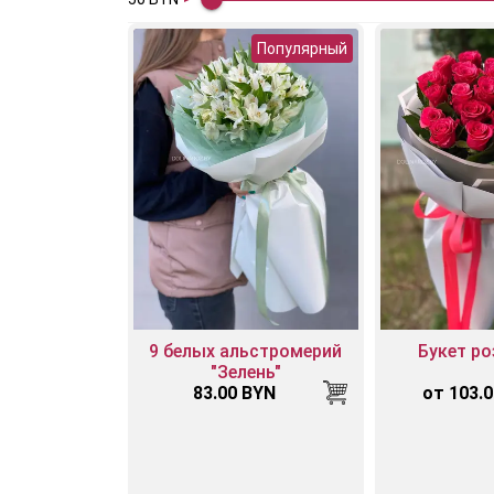
Популярный
9 белых альстромерий
Букет ро
"Зелень"
83.00 BYN
от 103.