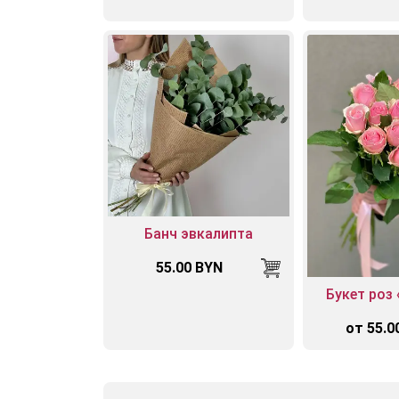
Банч эвкалипта
55.00 BYN
Букет роз
от 55.0