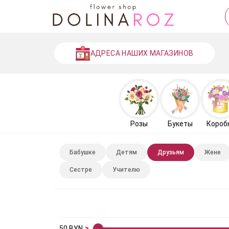
АДРЕСА НАШИХ МАГАЗИНОВ
Розы
Букеты
Короб
Бабушке
Детям
Друзьям
Жене
Сестре
Учителю
50
BYN