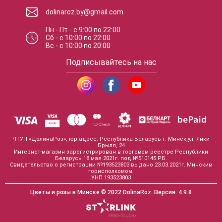
dolinaroz.by@gmail.com
Пн - Пт
-
с
9:00
по
22:00
Сб
-
с
10:00
по
22:00
Вс
-
с
10:00
по
20:00
Подписывайтесь на нас
ЧТУП «ДолинаРоз», юр.адрес: Республика Беларусь г. Минск,ул. Янки
Брыля, 24
Интернет-магазин зарегистрирован в торговом реестре Республики
Беларусь 18 мая 2021г. под №510145 РБ.
Свидетельство о регистрации №193523803 выдано 23.03.2021г. Минским
горисполкомом.
УНП 193523803
Цветы и розы в Минске
© 2022 DolinaRoz.
Версия:
4.9.8