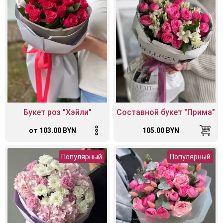
Букет роз "Хэйли"
Составной букет "Прима"
от 103.00 BYN
105.00 BYN
Популярный
Популярный