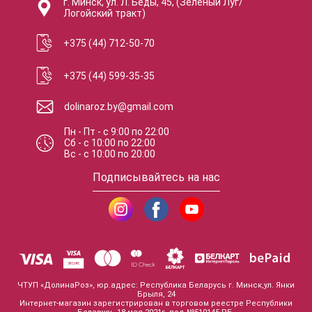
г. Минск, ул. Л. Беды, 45, (Зеленый Луг/
Логойский тракт)
+375 (44) 712-50-70
+375 (44) 599-35-35
dolinaroz.by@gmail.com
Пн - Пт
-
с
9:00
по
22:00
Сб
-
с
10:00
по
22:00
Вс
-
с
10:00
по
20:00
Подписывайтесь на нас
ЧТУП «ДолинаРоз», юр.адрес: Республика Беларусь г. Минск,ул. Янки
Брыля, 24
Интернет-магазин зарегистрирован в торговом реестре Республики