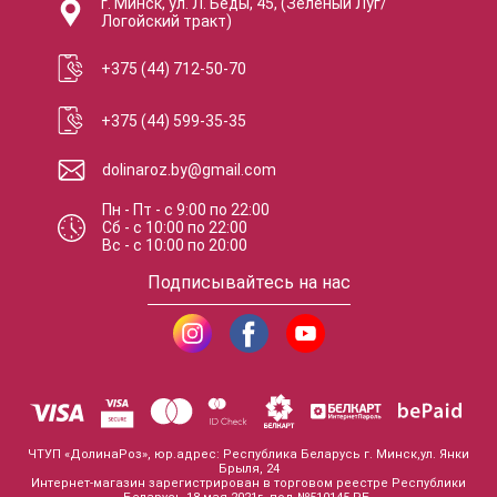
г. Минск, ул. Л. Беды, 45, (Зеленый Луг/
Логойский тракт)
+375 (44) 712-50-70
+375 (44) 599-35-35
dolinaroz.by@gmail.com
Пн - Пт
-
с
9:00
по
22:00
Сб
-
с
10:00
по
22:00
Вс
-
с
10:00
по
20:00
Подписывайтесь на нас
ЧТУП «ДолинаРоз», юр.адрес: Республика Беларусь г. Минск,ул. Янки
Брыля, 24
Интернет-магазин зарегистрирован в торговом реестре Республики