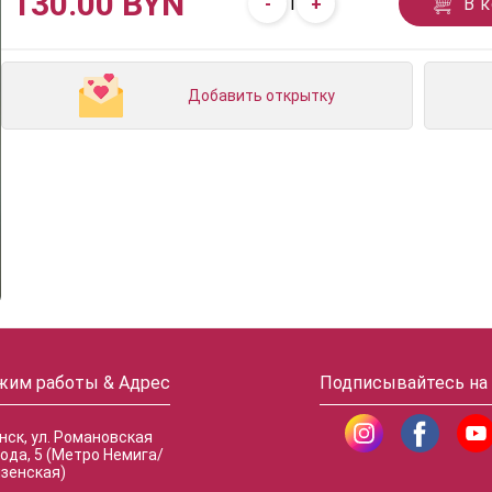
130.00 BYN
-
+
В 
1
Добавить открытку
жим работы & Адрес
Подписывайтесь на
инск, ул. Романовская
ода, 5 (Метро Немига/
зенская)