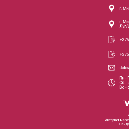
г. Ми
г. Ми
Луг/
+375
+375
doli
Пн - 
Сб
-
Вс
-
Интернет-мага
Свиде