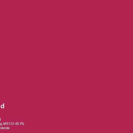
4
од №510145 РБ.
комом.