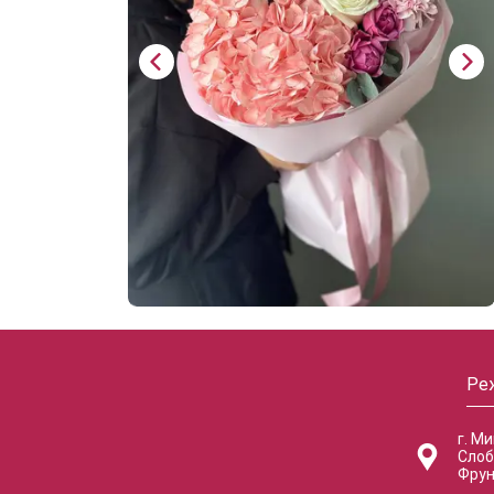
Ре
г. М
Слоб
Фрун