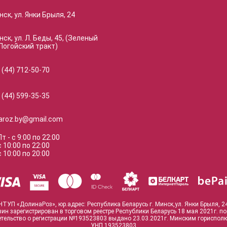
нск, ул. Янки Брыля, 24
нск, ул. Л. Беды, 45, (Зеленый
Логойский тракт)
 (44) 712-50-70
 (44) 599-35-35
naroz.by@gmail.com
Пт
-
с
9:00
по
22:00
с
10:00
по
22:00
с
10:00
по
20:00
ЧТУП «ДолинаРоз», юр.адрес: Республика Беларусь г. Минск,ул. Янки Брыля, 2
зин зарегистрирован в торговом реестре Республики Беларусь 18 мая 2021г. п
тельство о регистрации №193523803 выдано 23.03.2021г. Минским гориспол
УНП 193523803