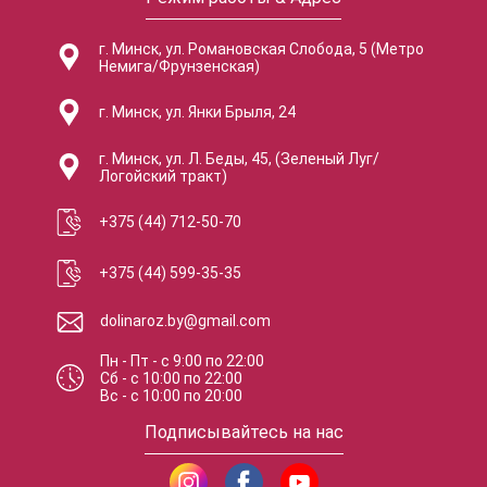
г. Минск, ул. Романовская Слобода, 5 (Метро
Немига/Фрунзенская)
г. Минск, ул. Янки Брыля, 24
г. Минск, ул. Л. Беды, 45, (Зеленый Луг/
Логойский тракт)
+375 (44) 712-50-70
+375 (44) 599-35-35
dolinaroz.by@gmail.com
Пн - Пт
-
с
9:00
по
22:00
Сб
-
с
10:00
по
22:00
Вс
-
с
10:00
по
20:00
Подписывайтесь на нас