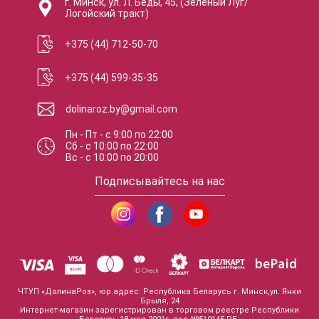
г. Минск, ул. Л. Беды, 45, (Зеленый Луг/
Логойский тракт)
+375 (44) 712-50-70
+375 (44) 599-35-35
dolinaroz.by@gmail.com
Пн - Пт
-
с
9:00
по
22:00
Сб
-
с
10:00
по
22:00
Вс
-
с
10:00
по
20:00
Подписывайтесь на нас
ЧТУП «ДолинаРоз», юр.адрес: Республика Беларусь г. Минск,ул. Янки
Брыля, 24
Интернет-магазин зарегистрирован в торговом реестре Республики