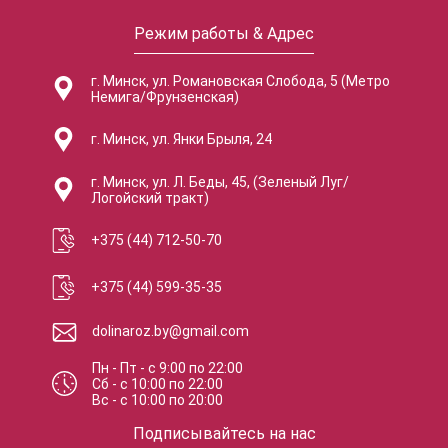
Режим работы & Адрес
г. Минск, ул. Романовская Слобода, 5 (Метро
Немига/Фрунзенская)
г. Минск, ул. Янки Брыля, 24
г. Минск, ул. Л. Беды, 45, (Зеленый Луг/
Логойский тракт)
+375 (44) 712-50-70
+375 (44) 599-35-35
dolinaroz.by@gmail.com
Пн - Пт
-
с
9:00
по
22:00
Сб
-
с
10:00
по
22:00
Вс
-
с
10:00
по
20:00
Подписывайтесь на нас