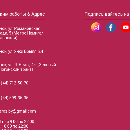
жим работы & Адрес
Подписывайтесь на
инск, ул. Романовская
ода, 5 (Метро Немига/
зенская)
нск, ул. Янки Брыля, 24
нск, ул. Л. Беды, 45, (Зеленый
Логойский тракт)
 (44) 712-50-70
 (44) 599-35-35
naroz.by@gmail.com
Пт
-
с
9:00
по
22:00
с
10:00
по
22:00