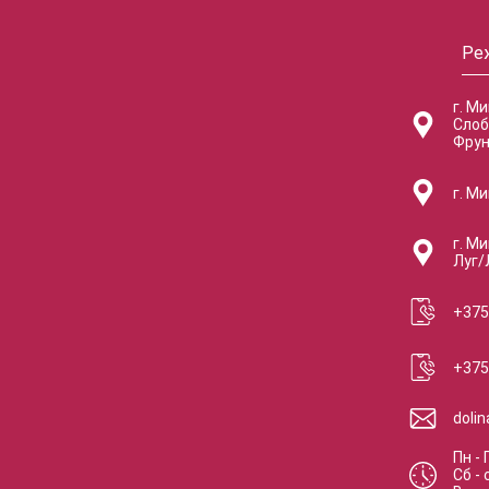
Ре
г. М
Слоб
Фрун
г. Ми
г. Ми
Луг/
+375
+375
doli
Пн - 
Сб
-