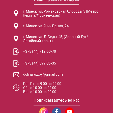
г. Минск, ул. Романовская Слобода, 5 (Метро
Немига/Фрунзенская)
г. Минск, ул. Янки Брыля, 24
г. Минск, ул. Л. Беды, 45, (Зеленый Луг/
Логойский тракт)
+375 (44) 712-50-70
+375 (44) 599-35-35
dolinaroz.by@gmail.com
Пн - Пт
-
с
9:00
по
22:00
Сб
-
с
10:00
по
22:00
Вс
-
с
10:00
по
20:00
Подписывайтесь на нас