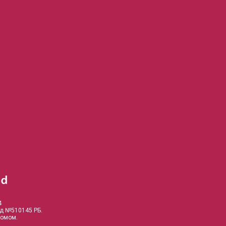
4
од №510145 РБ.
комом.