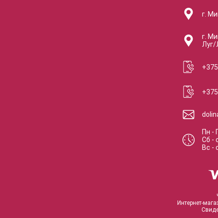
г. Ми
г. Ми
Луг/
+375
+375
doli
Пн - 
Сб
-
Вс
-
Интернет-мага
Свиде