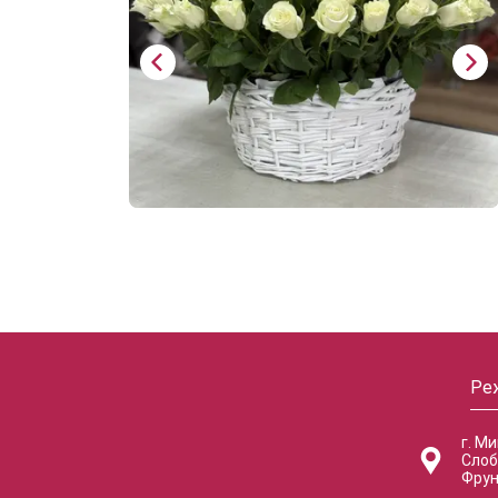
Ре
г. М
Слоб
Фрун