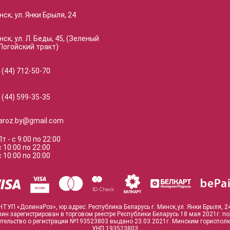
нск, ул. Янки Брыля, 24
нск, ул. Л. Беды, 45, (Зеленый
Логойский тракт)
 (44) 712-50-70
 (44) 599-35-35
naroz.by@gmail.com
Пт
-
с
9:00
по
22:00
с
10:00
по
22:00
с
10:00
по
20:00
ЧТУП «ДолинаРоз», юр.адрес: Республика Беларусь г. Минск,ул. Янки Брыля, 2
зин зарегистрирован в торговом реестре Республики Беларусь 18 мая 2021г. п
тельство о регистрации №193523803 выдано 23.03.2021г. Минским гориспол
УНП 193523803