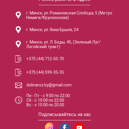
г. Минск, ул. Романовская Слобода, 5 (Метро
Немига/Фрунзенская)
г. Минск, ул. Янки Брыля, 24
г. Минск, ул. Л. Беды, 45, (Зеленый Луг/
Логойский тракт)
+375 (44) 712-50-70
+375 (44) 599-35-35
dolinaroz.by@gmail.com
Пн - Пт
-
с
9:00
по
22:00
Сб
-
с
10:00
по
22:00
Вс
-
с
10:00
по
20:00
Подписывайтесь на нас