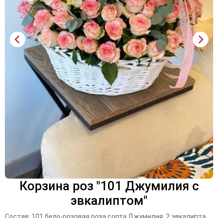
Корзина роз "101 Джумилия с
эвкалиптом"
Состав: 101 бело-розовая роза сорта Джумилия, 2 эвкалипта,