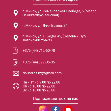
г. Минск, ул. Романовская Слобода, 5 (Метро
Немига/Фрунзенская)
г. Минск, ул. Янки Брыля, 24
г. Минск, ул. Л. Беды, 45, (Зеленый Луг/
Логойский тракт)
+375 (44) 712-50-70
+375 (44) 599-35-35
dolinaroz.by@gmail.com
Пн - Пт
-
с
9:00
по
22:00
Сб
-
с
10:00
по
22:00
Вс
-
с
10:00
по
20:00
Подписывайтесь на нас