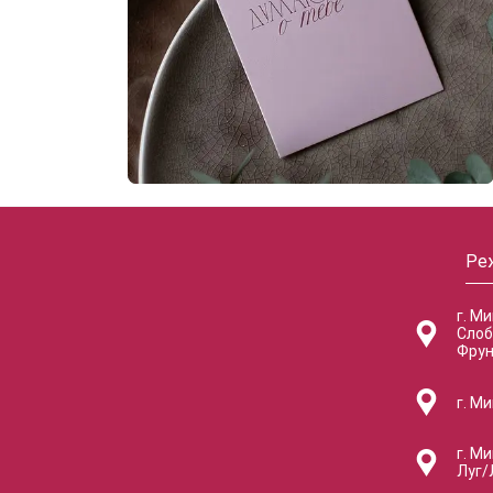
Ре
г. М
Слоб
Фрун
г. Ми
г. Ми
Луг/