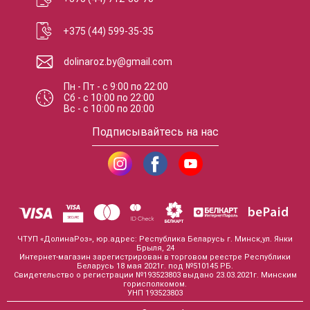
+375 (44) 599-35-35
dolinaroz.by@gmail.com
Пн - Пт
-
с
9:00
по
22:00
Сб
-
с
10:00
по
22:00
Вс
-
с
10:00
по
20:00
Подписывайтесь на нас
ЧТУП «ДолинаРоз», юр.адрес: Республика Беларусь г. Минск,ул. Янки
Брыля, 24
Интернет-магазин зарегистрирован в торговом реестре Республики
Беларусь 18 мая 2021г. под №510145 РБ.
Свидетельство о регистрации №193523803 выдано 23.03.2021г. Минским
горисполкомом.
УНП 193523803