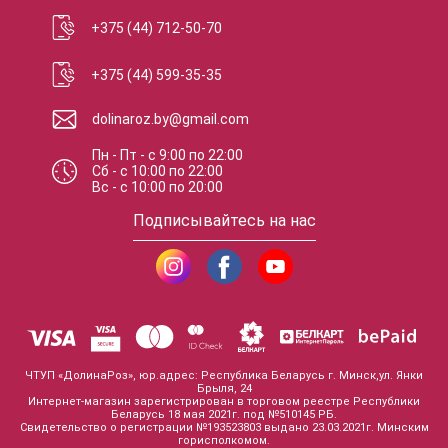
+375 (44) 712-50-70
+375 (44) 599-35-35
dolinaroz.by@gmail.com
Пн - Пт
-
с
9:00
по
22:00
Сб
-
с
10:00
по
22:00
Вс
-
с
10:00
по
20:00
Подписывайтесь на нас
ЧТУП «ДолинаРоз», юр.адрес: Республика Беларусь г. Минск,ул. Янки
Брыля, 24
Интернет-магазин зарегистрирован в торговом реестре Республики
Беларусь 18 мая 2021г. под №510145 РБ.
Свидетельство о регистрации №193523803 выдано 23.03.2021г. Минским
горисполкомом.