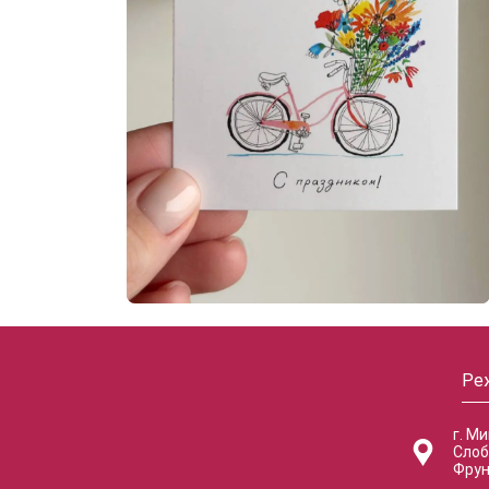
Ре
г. М
Слоб
Фрун