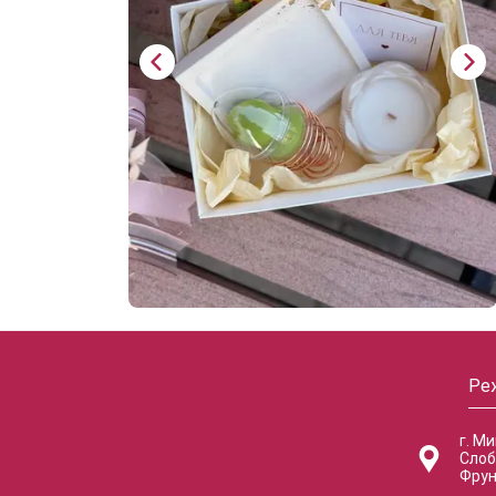
Ре
г. М
Слоб
Фрун