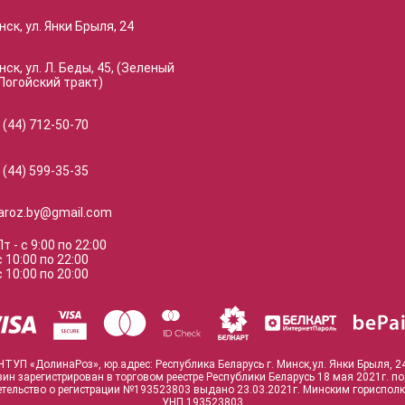
нск, ул. Янки Брыля, 24
нск, ул. Л. Беды, 45, (Зеленый
Логойский тракт)
 (44) 712-50-70
 (44) 599-35-35
naroz.by@gmail.com
Пт
-
с
9:00
по
22:00
с
10:00
по
22:00
с
10:00
по
20:00
ЧТУП «ДолинаРоз», юр.адрес: Республика Беларусь г. Минск,ул. Янки Брыля, 2
зин зарегистрирован в торговом реестре Республики Беларусь 18 мая 2021г. п
тельство о регистрации №193523803 выдано 23.03.2021г. Минским гориспол
УНП 193523803