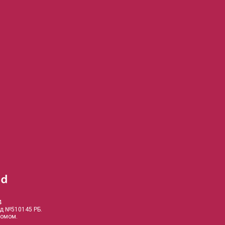
4
од №510145 РБ.
комом.