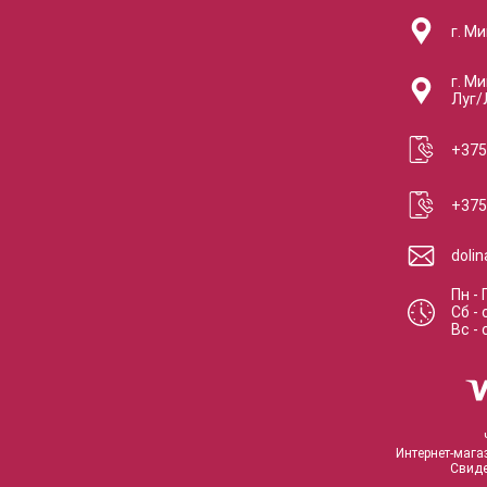
г. Ми
г. Ми
Луг/
+375
+375
doli
Пн - 
Сб
-
Вс
-
Интернет-мага
Свиде