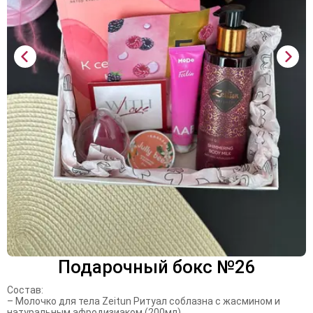
Подарочный бокс №26
Состав:
– Молочко для тела Zeitun Ритуал соблазна с жасмином и
натуральным афродизиаком (200мл)