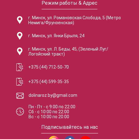
Режим работы & Адрес
г. Минск, ул. Романовская Слобода, 5 (Метро
Немига/Фрунзенская)
г. Минск, ул. Янки Брыля, 24
г. Минск, ул. Л. Беды, 45, (Зеленый Луг/
Логойский тракт)
+375 (44) 712-50-70
+375 (44) 599-35-35
dolinaroz.by@gmail.com
Пн - Пт
-
с
9:00
по
22:00
Сб
-
с
10:00
по
22:00
Вс
-
с
10:00
по
20:00
Подписывайтесь на нас