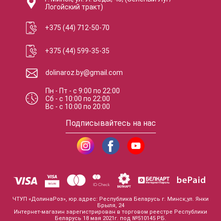
Логойский тракт)
+375 (44) 712-50-70
+375 (44) 599-35-35
dolinaroz.by@gmail.com
Пн - Пт
-
с
9:00
по
22:00
Сб
-
с
10:00
по
22:00
Вс
-
с
10:00
по
20:00
Подписывайтесь на нас
ЧТУП «ДолинаРоз», юр.адрес: Республика Беларусь г. Минск,ул. Янки
Брыля, 24
Интернет-магазин зарегистрирован в торговом реестре Республики
Беларусь 18 мая 2021г. под №510145 РБ.