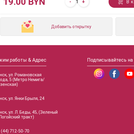
19.00 BYN
-
+
В 
1
Добавить открытку
жим работы & Адрес
Подписывайтесь на
инск, ул. Романовская
ода, 5 (Метро Немига/
зенская)
нск, ул. Янки Брыля, 24
нск, ул. Л. Беды, 45, (Зеленый
Логойский тракт)
 (44) 712-50-70