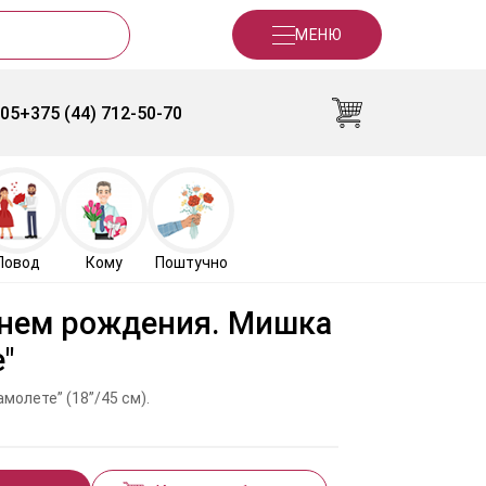
МЕНЮ
-05
+375 (44) 712-50-70
Повод
Кому
Поштучно
днем рождения. Мишка
"
молете” (18”/45 см).