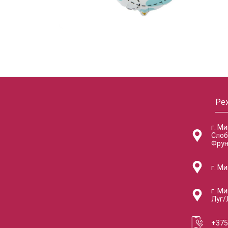
Ре
г. М
Слоб
Фрун
г. Ми
г. Ми
Луг/
+375