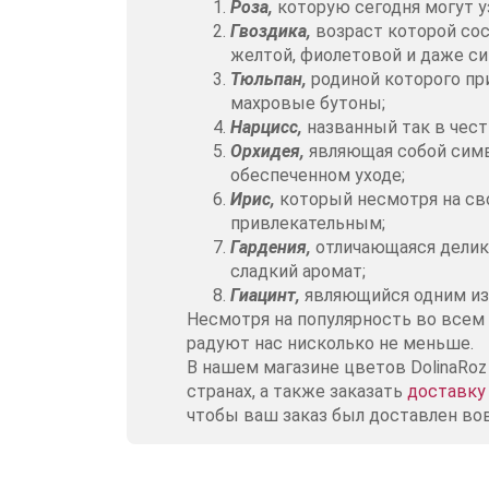
Роза,
которую сегодня могут у
Гвоздика,
возраст которой сос
желтой, фиолетовой и даже си
Тюльпан,
родиной которого при
махровые бутоны;
Нарцисс,
названный так в чест
Орхидея,
являющая собой симв
обеспеченном уходе;
Ирис,
который несмотря на сво
привлекательным;
Гардения,
отличающаяся делик
сладкий аромат;
Гиацинт,
являющийся одним из 
Несмотря на популярность во всем 
радуют нас нисколько не меньше.
В нашем магазине цветов DolinaRo
странах, а также заказать
доставку
чтобы ваш заказ был доставлен во