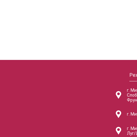
Ре
г. М
Слоб
Фрун
г. Ми
г. Ми
Луг/