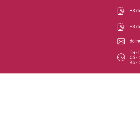
+375
+375
doli
Пн - 
Сб
-
Вс
-
Интернет-мага
Свиде