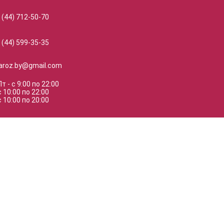
 (44) 712-50-70
 (44) 599-35-35
naroz.by@gmail.com
Пт
-
с
9:00
по
22:00
с
10:00
по
22:00
с
10:00
по
20:00
ЧТУП «ДолинаРоз», юр.адрес: Республика Беларусь г. Минск,ул. Янки Брыля, 2
зин зарегистрирован в торговом реестре Республики Беларусь 18 мая 2021г. п
тельство о регистрации №193523803 выдано 23.03.2021г. Минским гориспол
УНП 193523803
Цветы и розы в Минске
© 2022 DolinaRoz.
Версия:
4.9.8