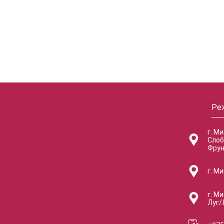
Ре
г. М
Слоб
Фрун
г. Ми
г. Ми
Луг/