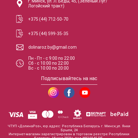
г. Минск, ул. Л. Беды, 45, (Зеленый Луг/
Логойский тракт)
+375 (44) 712-50-70
+375 (44) 599-35-35
dolinaroz.by@gmail.com
Пн - Пт
-
с
9:00
по
22:00
Сб
-
с
10:00
по
22:00
Вс
-
с
10:00
по
20:00
Подписывайтесь на нас
ЧТУП «ДолинаРоз», юр.адрес: Республика Беларусь г. Минск,ул. Янки
Брыля, 24
Интернет-магазин зарегистрирован в торговом реестре Республики