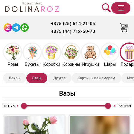
+375 (25) 514-21-05
+375 (44) 712-50-70
Розы
Букеты
Коробки
Корзины
Игрушки
Шары
Подар
Боксы
Вазы
Другое
Картины по номерам
Мяг
Вазы
15
BYN
165
BYN