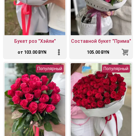
Букет роз "Хэйли"
Составной букет "Прима"
от 103.00 BYN
105.00 BYN
Популярный
Популярный