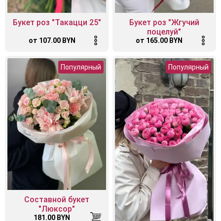
Букет роз "Такацци 25"
Букет роз "Жгучий
поцелуй"
от 107.00 BYN
от 165.00 BYN
Популярный
Популярный
Составной букет
"Люксор"
181.00 BYN