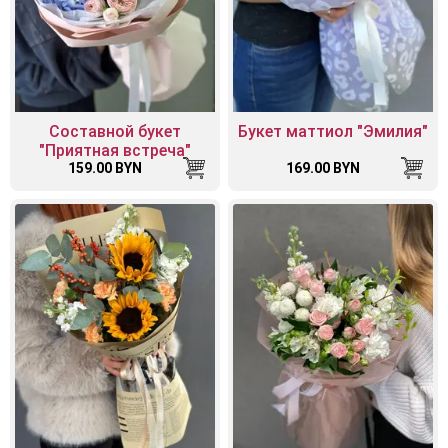
Составной букет
Букет маттиол "Эмилия"
"Приятная встреча"
159.00 BYN
169.00 BYN