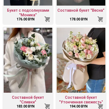
Букет с подсолнухами
Составной букет "Весна"
"Моника"
176.00 BYN
178.00 BYN
Составной букет
Составной букет
"Сливки"
"Утонченная свежесть"
183.00 BYN
194.00 BYN