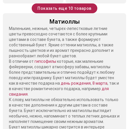
Показать еще 10 товаров
Матиоллы
Маленькие, нежные, четырех-лепестковые летние
цветы превосходно сочетаются с более крупными
цветами в составе букета, а также формируют
собственный букет. Яркие оттенки матиоллы, а также
пышность цветков и их аромат прекрасно дополнит и
разнообразит любой букет цветов.
В отличии от
гипсофилы
которые, как маленькие
фейерверки, создают атмосферу забавы, матиоллы
более представительны и отлично подойдут к любому
поводу или празднику. Букет матиоллы будет уместен
как в качестве подарка на
день рождения
,
8 марта
, так и
в качестве романтического подарка, например
для
свидания
.
К слову, матиоллы не обязательно использовать только
в качестве дополнения к другим цветам в составе
букета. Букет исключительно из матиоллы выглядит
необычно, нежно, напоминает о теплых летних деньках и
наполняет помещение своим нежным ароматом.
Букет матиоллы шикарно смотрится в интерьере