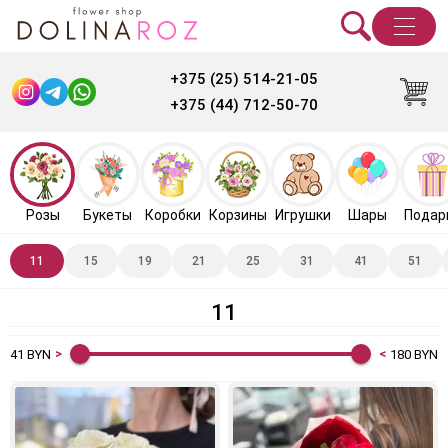
+375 (25) 514-21-05
+375 (44) 712-50-70
Розы
Букеты
Коробки
Корзины
Игрушки
Шары
Подар
11
15
19
21
25
31
41
51
11
41
BYN
180
BYN