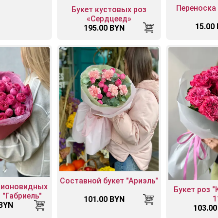
Переноска
Букет кустовых роз
«Сердцеед»
15.00
195.00 BYN
Составной букет "Ариэль"
пионовидных
Букет роз 
 "Габриель"
1
101.00 BYN
 BYN
103.00