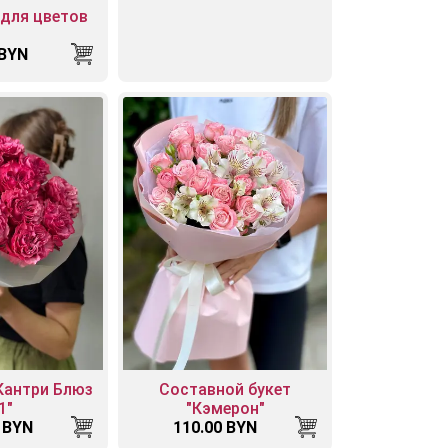
 для цветов
 BYN
"Кантри Блюз
Составной букет
1"
"Кэмерон"
 BYN
110.00 BYN