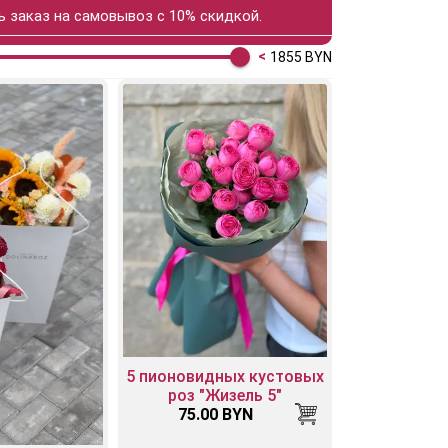
 заказ на самовывоз с 10% скидкой.
1855
BYN
5 пионовидных кустовых
роз "Жизель 5"
75.00 BYN