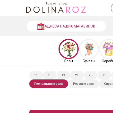
АДРЕСА НАШИХ МАГАЗИНОВ
Розы
Букеты
Короб
11
15
19
21
25
31
Пионовидные розы
Розовые розы
Сирен