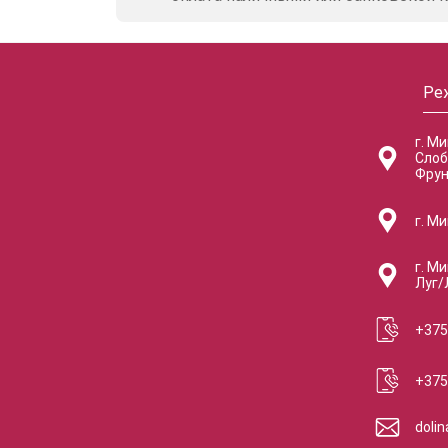
Ре
г. М
Слоб
Фрун
г. Ми
г. Ми
Луг/
+375
+375
doli