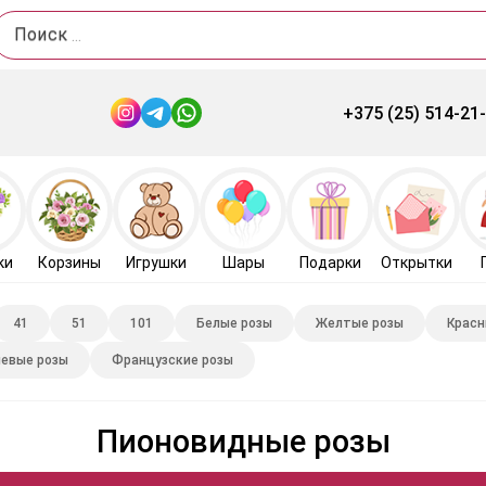
Поиск
+375 (25) 514-21
ки
Корзины
Игрушки
Шары
Подарки
Открытки
41
51
101
Белые розы
Желтые розы
Красн
евые розы
Французские розы
Пионовидные розы