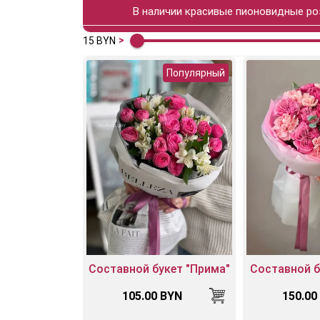
В наличии красивые пионовидные ро
15
BYN
Популярный
Составной букет "Прима"
Составной б
105.00 BYN
150.00